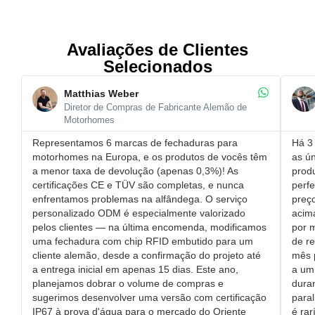
Avaliações de Clientes
Selecionados
Matthias Weber
Diretor de Compras de Fabricante Alemão de
Motorhomes
Representamos 6 marcas de fechaduras para
Há 3 
motorhomes na Europa, e os produtos de vocês têm
as ún
a ​menor taxa de devolução (apenas 0,3%)! As
prod
certificações CE e TÜV são completas, e nunca
perfe
enfrentamos problemas na alfândega. O ​serviço
​pre
personalizado ODM é especialmente valorizado
acim
pelos clientes — na última encomenda, modificamos
por 
uma ​fechadura com chip RFID embutido para um
de r
cliente alemão, desde a confirmação do projeto até
mês 
a entrega inicial em apenas 15 dias. Este ano,
a um 
planejamos dobrar o volume de compras e
dura
sugerimos desenvolver uma versão com ​certificação
paral
IP67 à prova d'água para o mercado do Oriente
é rar