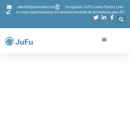
sales03@jufumetal.com
DongGuan JUFU Locks Factory Ltda
14 anos especializados em desenvolvimento de fechaduras para RV