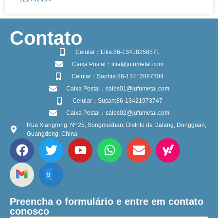
​Contato
Celular：Lilia:86-13418258571
Caixa Postal：lilia@jufumetal.com
Celular：Sophia:86-13412887304
Caixa Postal：sales01@jufumetal.com
Celular：Susan:86-13421973747
Caixa Postal：sales02@jufumetal.com
Rua Xiangrong, Nº 25, Songmushan, Distrito de Dalang, Dongguan,
Guangdong, China
Preencha o formulário e entre em contato
conosco